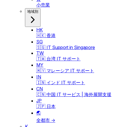
小売業
地域別
HK
🇭🇰 香港
SG
🇸🇬 IT Support in Singapore
TW
🇹🇼 台湾 IT サポート
MY
🇲🇾 マレーシア IT サポート
IN
🇮🇳 インド IT サポート
CN
🇨🇳 中国 IT サービス | 海外展開支援
JP
🇯🇵 日本
🌏
全都市 →
K