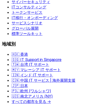
サイバーセキュリティ
ITコンサルティング
トークンサービス
IT移行・オンボーディング
サービスシナリオ
グローバル展開
標準ツールキット
地域別
🇭🇰 香港
🇸🇬 IT Support in Singapore
🇹🇼 台湾 IT サポート
🇲🇾 マレーシア IT サポート
🇮🇳 インド IT サポート
🇨🇳 中国 IT サービス | 海外展開支援
🇯🇵 日本
🇵🇱 欧州 (ワルシャワ)
🇺🇸 南北アメリカ (NY)
すべての都市を見る →