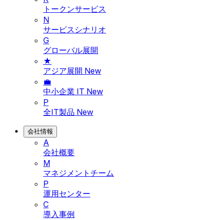
トークンサービス
N
サービスシナリオ
G
グローバル展開
★
アジア展開
New
💼
中小企業 IT
New
P
全IT製品
New
会社情報
A
会社概要
M
マネジメントチーム
P
運用センター
C
導入事例