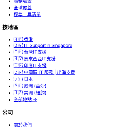
服務場景
全球覆蓋
標準工具清單
按地區
🇭🇰 香港
🇸🇬 IT Support in Singapore
🇹🇼 台灣IT支援
🇲🇾 馬來西亞IT支援
🇮🇳 印度IT支援
🇨🇳 中國區 IT 服務 | 出海支援
🇯🇵 日本
🇵🇱 歐洲 (華沙)
🇺🇸 美洲 (紐約)
全部地點 →
公司
關於我們