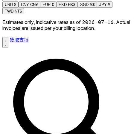
USD
$
CNY
CN¥
EUR
€
HKD
HK$
SGD
S$
JPY
¥
TWD
NT$
Estimates only, indicative rates as of 2026-07-16. Actual
invoices are issued per your billing location.
獲取支持