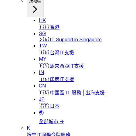
按地區
HK
🇭🇰 香港
SG
🇸🇬 IT Support in Singapore
TW
🇹🇼 台灣IT支援
MY
🇲🇾 馬來西亞IT支援
IN
🇮🇳 印度IT支援
CN
🇨🇳 中國區 IT 服務 | 出海支援
JP
🇯🇵 日本
🌏
全部城市 →
K
按需IT服務令牌服務