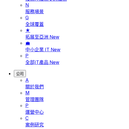
N
服務場景
G
全球覆蓋
★
拓展至亞洲
New
💼
中小企業 IT
New
P
全部IT產品
New
公司
A
關於我們
M
管理團隊
P
運營中心
C
案例研究