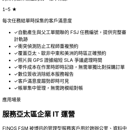
1–5 ★
每次任務結單時採集的客戶滿意度
✓
自動產生與父工單關聯的 FSJ 任務編號，提供完整審
計軌跡
✓
衝突偵測防止工程師重複預約
✓
覆蓋亞太、歐非中東和美洲的時區正確預約
✓
照片與 GPS 證據縮短 SLA 爭議處理時間
✓
零件成本在作業時即時記錄，無需單獨比對採購訂單
✓
數位簽收消除紙本服務報告
✓
客戶滿意度趨勢即時可見
✓
帳單集中管理，無需跨模組對帳
應用場景
服務亞太區企業 IT 運營
FINOS FSM 被博迅的管理型服務客戶用於跨辦公室、資料中