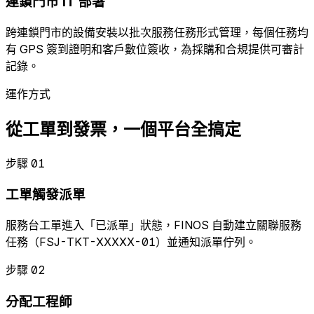
連鎖門市 IT 部署
跨連鎖門市的設備安裝以批次服務任務形式管理，每個任務均
有 GPS 簽到證明和客戶數位簽收，為採購和合規提供可審計
記錄。
運作方式
從工單到發票，一個平台全搞定
步驟 01
工單觸發派單
服務台工單進入「已派單」狀態，FINOS 自動建立關聯服務
任務（FSJ-TKT-XXXXX-01）並通知派單佇列。
步驟 02
分配工程師