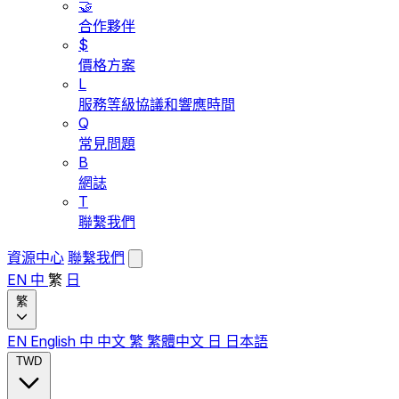
🤝
合作夥伴
$
價格方案
L
服務等級協議和響應時間
Q
常見問題
B
網誌
T
聯繫我們
資源中心
聯繫我們
EN
中
繁
日
繁
EN
English
中
中文
繁
繁體中文
日
日本語
TWD