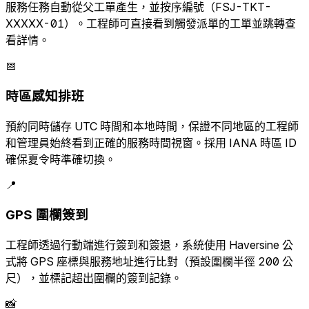
服務任務自動從父工單產生，並按序編號（FSJ-TKT-
XXXXX-01）。工程師可直接看到觸發派單的工單並跳轉查
看詳情。
📅
時區感知排班
預約同時儲存 UTC 時間和本地時間，保證不同地區的工程師
和管理員始終看到正確的服務時間視窗。採用 IANA 時區 ID
確保夏令時準確切換。
📍
GPS 圍欄簽到
工程師透過行動端進行簽到和簽退，系統使用 Haversine 公
式將 GPS 座標與服務地址進行比對（預設圍欄半徑 200 公
尺），並標記超出圍欄的簽到記錄。
📸