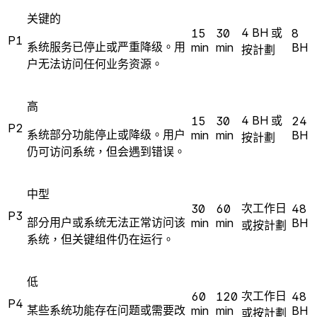
关键的
4 BH 或
15
30
8
P1
系统服务已停止或严重降级。用
min
min
BH
按計劃
户无法访问任何业务资源。
高
4 BH 或
15
30
24
P2
系统部分功能停止或降级。用户
min
min
BH
按計劃
仍可访问系统，但会遇到错误。
中型
次工作日
30
60
48
P3
部分用户或系统无法正常访问该
min
min
BH
或按計劃
系统，但关键组件仍在运行。
低
次工作日
60
120
48
P4
某些系统功能存在问题或需要改
min
min
BH
或按計劃