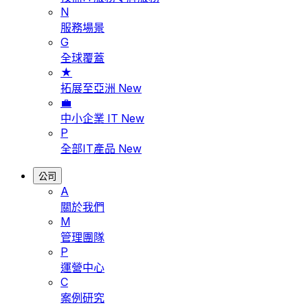
N
服務場景
G
全球覆蓋
★
拓展至亞洲
New
💼
中小企業 IT
New
P
全部IT產品
New
公司
A
關於我們
M
管理團隊
P
運營中心
C
案例研究