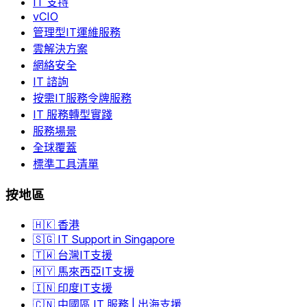
IT 支持
vCIO
管理型IT運維服務
雲解決方案
網絡安全
IT 諮詢
按需IT服務令牌服務
IT 服務轉型實踐
服務場景
全球覆蓋
標準工具清單
按地區
🇭🇰 香港
🇸🇬 IT Support in Singapore
🇹🇼 台灣IT支援
🇲🇾 馬來西亞IT支援
🇮🇳 印度IT支援
🇨🇳 中國區 IT 服務 | 出海支援