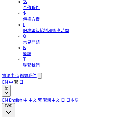
🤝
合作夥伴
$
價格方案
L
服務等級協議和響應時間
Q
常見問題
B
網誌
T
聯繫我們
資源中心
聯繫我們
EN
中
繁
日
繁
EN
English
中
中文
繁
繁體中文
日
日本語
TWD