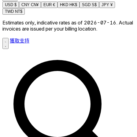
USD
$
CNY
CN¥
EUR
€
HKD
HK$
SGD
S$
JPY
¥
TWD
NT$
Estimates only, indicative rates as of 2026-07-16. Actual
invoices are issued per your billing location.
獲取支持