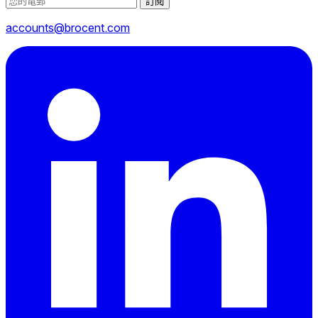
訂閱
accounts@brocent.com