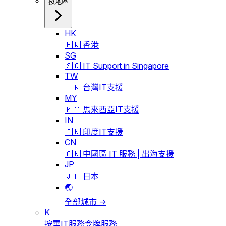
按地區
HK
🇭🇰 香港
SG
🇸🇬 IT Support in Singapore
TW
🇹🇼 台灣IT支援
MY
🇲🇾 馬來西亞IT支援
IN
🇮🇳 印度IT支援
CN
🇨🇳 中國區 IT 服務 | 出海支援
JP
🇯🇵 日本
🌏
全部城市 →
K
按需IT服務令牌服務