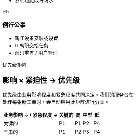
系统功能改进请求
P5
例行公事
新IT设备安装或设置
IT离职交接任务
密码重置 / 用户管理
优先级矩阵
影响 × 紧迫性 → 优先级
优先级由业务影响程度和紧急程度共同决定。我们的服务台在
处理每张新工单时，会自动应用此矩阵进行分类。
业务影响 ↓ / 紧急程度 →
关键的
高
中型
低
P1
P1
P2
P4
关键的
P1
P2
P3
P4
严肃的