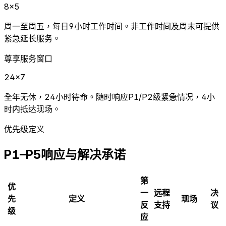
8×5
周一至周五，每日9小时工作时间。非工作时间及周末可提供
紧急延长服务。
尊享服务窗口
24×7
全年无休，24小时待命。随时响应P1/P2级紧急情况，4小
时内抵达现场。
优先级定义
P1–P5响应与解决承诺
第
优
一
远程
决
先
定义
现场
反
支持
议
级
应