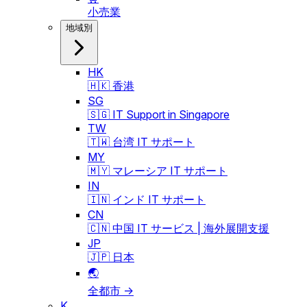
小売業
地域別
HK
🇭🇰 香港
SG
🇸🇬 IT Support in Singapore
TW
🇹🇼 台湾 IT サポート
MY
🇲🇾 マレーシア IT サポート
IN
🇮🇳 インド IT サポート
CN
🇨🇳 中国 IT サービス | 海外展開支援
JP
🇯🇵 日本
🌏
全都市 →
K