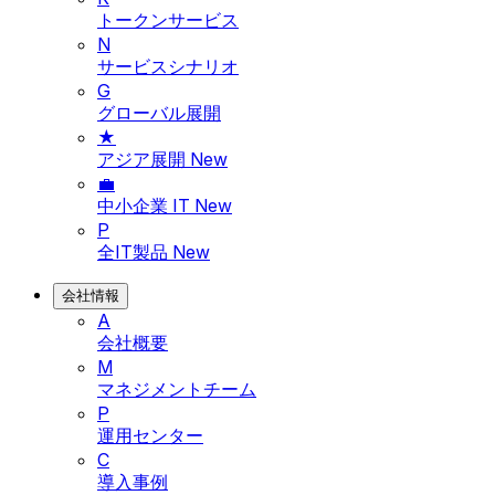
トークンサービス
N
サービスシナリオ
G
グローバル展開
★
アジア展開
New
💼
中小企業 IT
New
P
全IT製品
New
会社情報
A
会社概要
M
マネジメントチーム
P
運用センター
C
導入事例