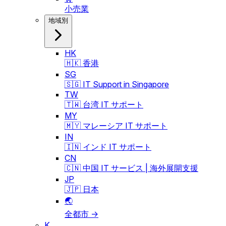
小売業
地域別
HK
🇭🇰 香港
SG
🇸🇬 IT Support in Singapore
TW
🇹🇼 台湾 IT サポート
MY
🇲🇾 マレーシア IT サポート
IN
🇮🇳 インド IT サポート
CN
🇨🇳 中国 IT サービス | 海外展開支援
JP
🇯🇵 日本
🌏
全都市 →
K