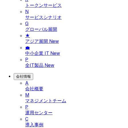
トークンサービス
N
サービスシナリオ
G
グローバル展開
★
アジア展開
New
💼
中小企業 IT
New
P
全IT製品
New
会社情報
A
会社概要
M
マネジメントチーム
P
運用センター
C
導入事例