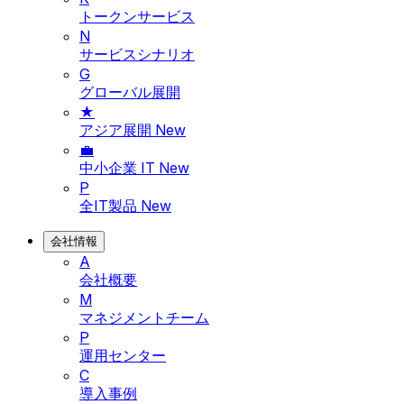
トークンサービス
N
サービスシナリオ
G
グローバル展開
★
アジア展開
New
💼
中小企業 IT
New
P
全IT製品
New
会社情報
A
会社概要
M
マネジメントチーム
P
運用センター
C
導入事例