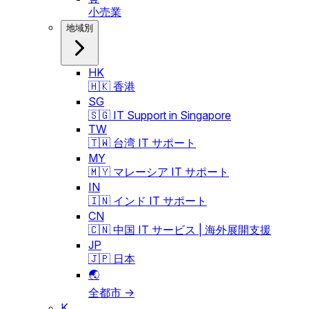
小売業
地域別
HK
🇭🇰 香港
SG
🇸🇬 IT Support in Singapore
TW
🇹🇼 台湾 IT サポート
MY
🇲🇾 マレーシア IT サポート
IN
🇮🇳 インド IT サポート
CN
🇨🇳 中国 IT サービス | 海外展開支援
JP
🇯🇵 日本
🌏
全都市 →
K