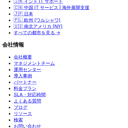
🇮🇳 インド IT サポート
🇨🇳 中国 IT サービス | 海外展開支援
🇯🇵 日本
🇵🇱 欧州 (ワルシャワ)
🇺🇸 南北アメリカ (NY)
すべての都市を見る →
会社情報
会社概要
マネジメントチーム
運用センター
導入事例
パートナー
料金プラン
SLA・対応時間
よくある質問
ブログ
リソース
検索
お問い合わせ