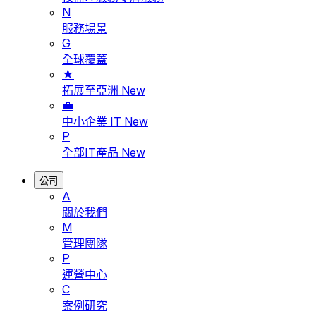
N
服務場景
G
全球覆蓋
★
拓展至亞洲
New
💼
中小企業 IT
New
P
全部IT產品
New
公司
A
關於我們
M
管理團隊
P
運營中心
C
案例研究