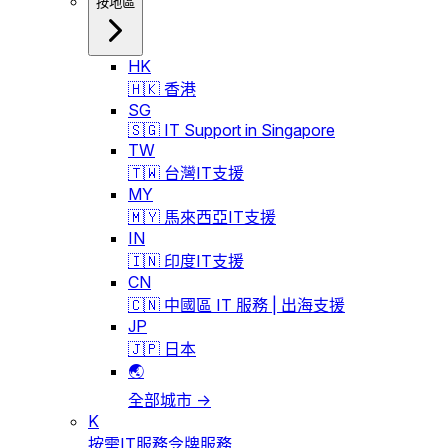
按地區
HK
🇭🇰 香港
SG
🇸🇬 IT Support in Singapore
TW
🇹🇼 台灣IT支援
MY
🇲🇾 馬來西亞IT支援
IN
🇮🇳 印度IT支援
CN
🇨🇳 中國區 IT 服務 | 出海支援
JP
🇯🇵 日本
🌏
全部城市 →
K
按需IT服務令牌服務