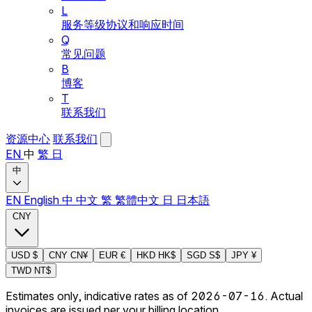
L
服务等级协议和响应时间
Q
常见问题
B
博客
T
联系我们
资源中心
联系我们
EN
中
繁
日
中
EN
English
中
中文
繁
繁體中文
日
日本語
CNY
USD
$
CNY
CN¥
EUR
€
HKD
HK$
SGD
S$
JPY
¥
TWD
NT$
Estimates only, indicative rates as of 2026-07-16. Actual
invoices are issued per your billing location.