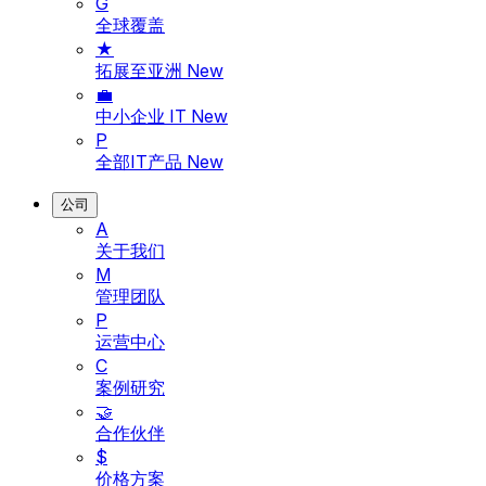
G
全球覆盖
★
拓展至亚洲
New
💼
中小企业 IT
New
P
全部IT产品
New
公司
A
关于我们
M
管理团队
P
运营中心
C
案例研究
🤝
合作伙伴
$
价格方案