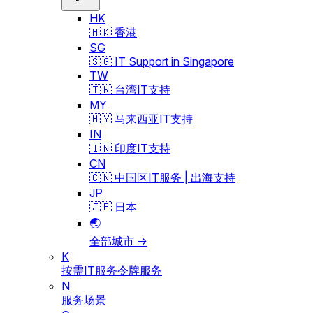
HK
🇭🇰 香港
SG
🇸🇬 IT Support in Singapore
TW
🇹🇼 台湾IT支持
MY
🇲🇾 马来西亚IT支持
IN
🇮🇳 印度IT支持
CN
🇨🇳 中国区IT服务 | 出海支持
JP
🇯🇵 日本
🌏
全部城市 →
K
按需IT服务令牌服务
N
服务场景