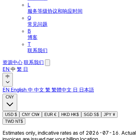
L
服务等级协议和响应时间
Q
常见问题
B
博客
T
联系我们
资源中心
联系我们
EN
中
繁
日
中
EN
English
中
中文
繁
繁體中文
日
日本語
CNY
USD
$
CNY
CN¥
EUR
€
HKD
HK$
SGD
S$
JPY
¥
TWD
NT$
Estimates only, indicative rates as of 2026-07-16. Actual
invoices are issued per your billing location.