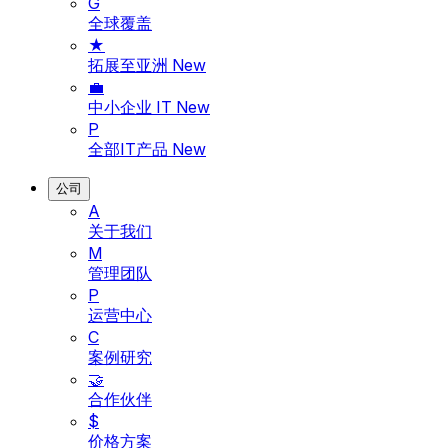
G
全球覆盖
★
拓展至亚洲
New
💼
中小企业 IT
New
P
全部IT产品
New
公司
A
关于我们
M
管理团队
P
运营中心
C
案例研究
🤝
合作伙伴
$
价格方案