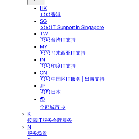
HK
🇭🇰 香港
SG
🇸🇬 IT Support in Singapore
TW
🇹🇼 台湾IT支持
MY
🇲🇾 马来西亚IT支持
IN
🇮🇳 印度IT支持
CN
🇨🇳 中国区IT服务 | 出海支持
JP
🇯🇵 日本
🌏
全部城市 →
K
按需IT服务令牌服务
N
服务场景