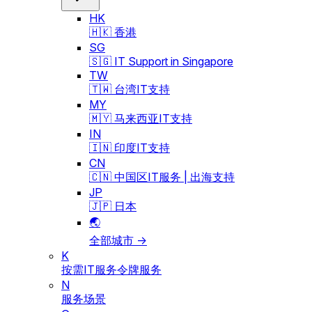
HK
🇭🇰 香港
SG
🇸🇬 IT Support in Singapore
TW
🇹🇼 台湾IT支持
MY
🇲🇾 马来西亚IT支持
IN
🇮🇳 印度IT支持
CN
🇨🇳 中国区IT服务 | 出海支持
JP
🇯🇵 日本
🌏
全部城市 →
K
按需IT服务令牌服务
N
服务场景