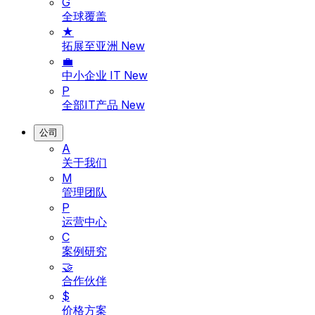
G
全球覆盖
★
拓展至亚洲
New
💼
中小企业 IT
New
P
全部IT产品
New
公司
A
关于我们
M
管理团队
P
运营中心
C
案例研究
🤝
合作伙伴
$
价格方案